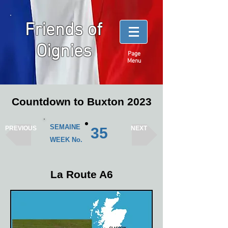
Friends of
Oignies
Page
Menu
Countdown to Buxton 2023
SEMAINE
PREVIOUS
35
NEXT
WEEK No.
La Route A6