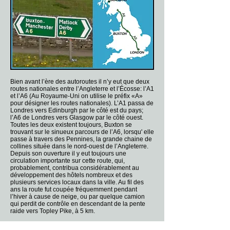
Bien avant l’ère des autoroutes il n’y eut que deux
routes nationales entre l’Angleterre et l’Écosse: l’A1
et l’A6 (Au Royaume-Uni on utilise le préfix «A»
pour désigner les routes nationales). L’A1 passa de
Londres vers Edinburgh par le côté est du pays;
l’A6 de Londres vers Glasgow par le côté ouest.
Toutes les deux existent toujours, Buxton se
trouvant sur le sinueux parcours de l’A6, lorsqu' elle
passe à travers des Pennines, la grande chaine de
collines située dans le nord-ouest de l’Angleterre.
Depuis son ouverture il y eut toujours une
circulation importante sur cette route, qui,
probablement, contribua considérablement au
développement des hôtels nombreux et des
plusieurs services locaux dans la ville. Au fil des
ans la route fut coupée fréquemment pendant
l’hiver à cause de neige, ou par quelque camion
qui perdit de contrôle en descendant de la pente
raide vers Topley Pike, à 5 km.